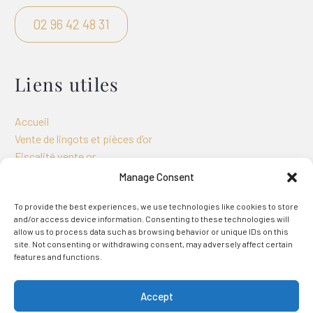
02 96 42 48 31
Liens utiles
Accueil
Vente de lingots et pièces d’or
Fiscalité vente or
Achat
Manage Consent
contact
To provide the best experiences, we use technologies like cookies to store
and/or access device information. Consenting to these technologies will
À propos
allow us to process data such as browsing behavior or unique IDs on this
site. Not consenting or withdrawing consent, may adversely affect certain
features and functions.
Mentions légales
Politique de confidentialité
Accept